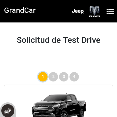
GrandCar
Solicitud de Test Drive
1
2
3
4